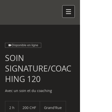
Disponible en ligne
SOIN
SIGNATURE/COAC
HING 120
Avec un soin et du coaching
200
francs
2 h
2
200 CHF
Grand'Rue
suisses