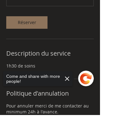
i
n
Réserver
Description du service
1h30 de soins
Come and share with more
people!
Politique d'annulation
Pour annuler merci de me contacter au
minimum 24h à l'avance.
Sorry, the checkout page does not
support sharing
Copied to clipboard
Coordonnées