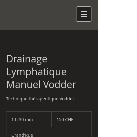
Drainage
Lymphatique
Manuel Vodder
Technique thérapeutique Vodder
150
francs
1 h 30 min
1
150 CHF
suisses
3
0
Grand'Rue
m