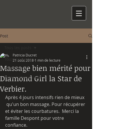
Post
Tous les posts
Patricia Ducret
Tous les posts
21 août 2018
1 min de lecture
Massage bien mérité pour
Commencer
Diamond Girl la Star de
Votre communauté
Verbier.
Après 4 jours intensifs rien de mieux 
 qu'un bon massage. Pour récupérer 
et éviter les courbatures.  Merci la 
famille Despont pour votre 
confiance.