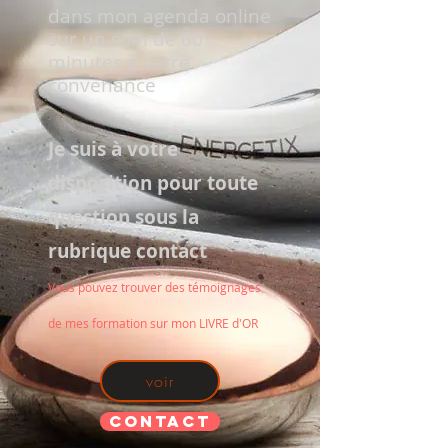
dans mon agenda online
sur un soin de 60
minutes à votre
convenance
Je suis à votre
disposition pour toute
question sous la
rubrique contact
Vous pouvez trouver des témoignages
de mes formation sur mon LIVRE d'OR
voir
Contact