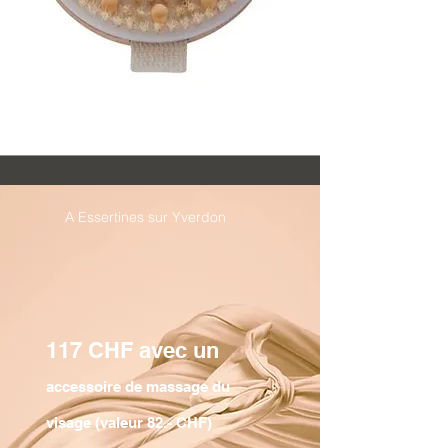
A Essertines sur Yverdon
117 CHF
avec u
n
accessoire de massage du
visage (v
ale
ur 82.- CHF)