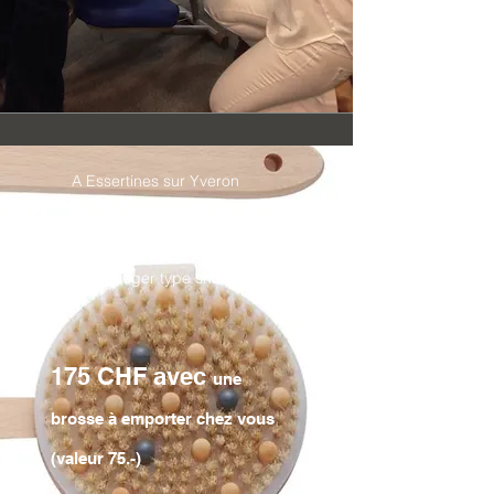
A Essertines sur Yveron
cours privé
Merci de prévoir des
habits léger type short
175 CHF avec
une
brosse à emporter chez vous
(valeur 75
.-)