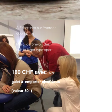
A Essertines sur Yverdon
cours privé
Merci de prévoir des
habits léger type sport
180 CHF avec
un
galet à emporter chez vous
(valeur 80
.-)