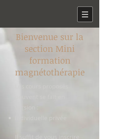
Bienvenue sur la
section Mini
formation
magnétothérapie
Les cours proposés
peuvent se fait en
version :
individuelle privée
Il suffit de vous inscrire